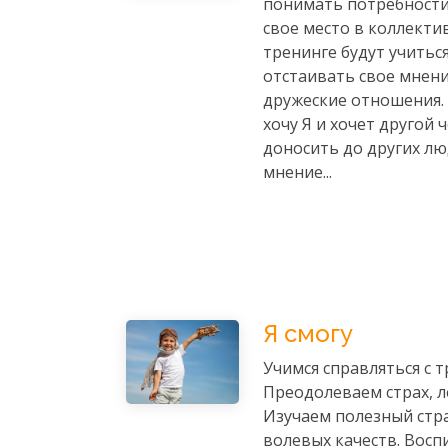
понимать потребности
свое место в коллектив
тренинге будут учитьс
отстаивать свое мнени
дружеские отношения.
хочу Я и хочет другой ч
доносить до других лю
мнение...
Я смогу
Учимся справляться с т
Преодолеваем страх, л
Изучаем полезный стр
волевых качеств. Вос