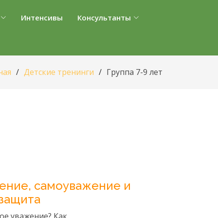
Интенсивы
Консультанты
ная
Детские тренинги
Группа 7-9 лет
ение, самоуважение и
защита
ое уважение? Как