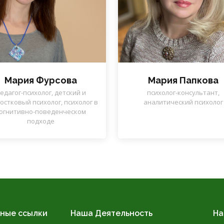
Мария Фурсова
Мария Папкова
едагог-психолог, детский и
психолог-консультант,
остковый психолог, психолог в
аналитический психолог
огнитивно-поведенческом
подходе
ные ссылки
Наша Деятельность
На