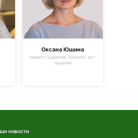
Оксана Юшина
педагог, художник, психолог, арт-
терапевт
ши новости