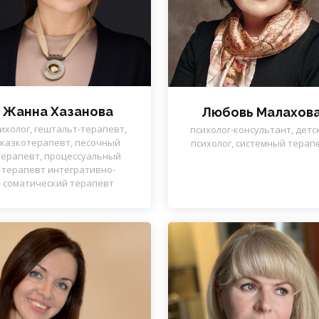
Жанна Хазанова
Любовь Малахов
ихолог, гештальт-терапевт,
психолог-консультант, детс
сказкотерапевт, песочный
психолог, системный терап
терапевт, процессуальный
терапевт интегративно-
соматический терапевт