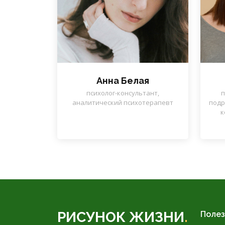
Анна Белая
психолог-консультант,
п
аналитический психотерапевт
подр
к
РИСУНОК ЖИЗНИ
.
Полез