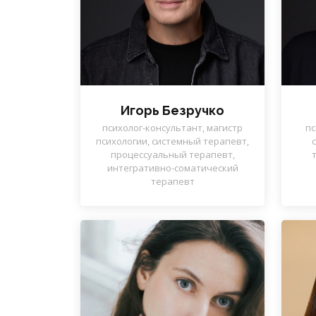
Игорь Безручко
пс
психолог-консультант, магистр
психологии, системный терапевт,
процессуальный терапевт,
интегративно-соматический
терапевт