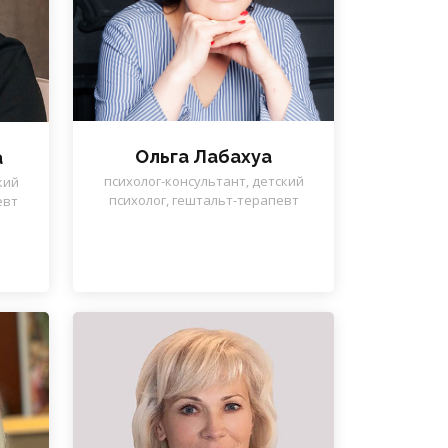
Ольга Лабахуа
а
психолог-консультант, детский
кий
психолог, гештальт-терапевт
евт