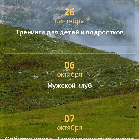
26
сентября
Тренинги для детей и подростков
06
октября
Мужской клуб
07
октября