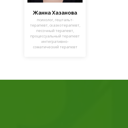
Жанна Хазанова
психолог, гештальт-
терапевт, сказкотерапевт,
песочный терапевт,
процессуальный терапевт
интегративно-
соматический терапевт