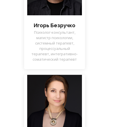
Игорь Безручко
Психолог-консультант,
магистр психологии,
системный терапевт,
процессуальный
терапевт, интегративно-
соматический терапевт