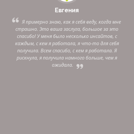
Евгения
ает
Я примерно знаю, как я себя веду, когда мне
очу
страшно. Это ваша заслуга, большое за это
будт
свой
спасибо! У меня было несколько инсайтов, с
то 
ными
каждым, с кем я работала, я что-то для себя
бе
ов я
получила. Всем спасибо, с кем я работала. Я
 и
рискнула, я получила намного больше, чем я
по
е,
ожидала.
этих
вы к
вта,
ая.
тся
ь. В
, как
ибо!